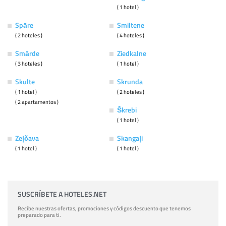
( 1 hotel )
Spāre
Smiltene
( 2 hoteles )
( 4 hoteles )
Smārde
Ziedkalne
( 3 hoteles )
( 1 hotel )
Skulte
Skrunda
( 1 hotel )
( 2 hoteles )
( 2 apartamentos )
Škrebi
( 1 hotel )
Zeļčava
Skangaļi
( 1 hotel )
( 1 hotel )
SUSCRÍBETE A HOTELES.NET
Recibe nuestras ofertas, promociones y códigos descuento que tenemos
preparado para ti.