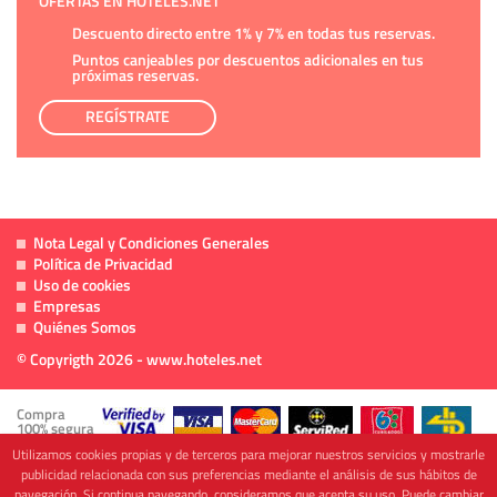
OFERTAS EN HOTELES.NET
Descuento directo entre 1% y 7% en todas tus reservas.
Puntos canjeables por descuentos adicionales en tus
próximas reservas.
REGÍSTRATE
Nota Legal y Condiciones Generales
Política de Privacidad
Uso de cookies
Empresas
Quiénes Somos
© Copyrigth 2026 - www.hoteles.net
Compra
100% segura
Utilizamos cookies propias y de terceros para mejorar nuestros servicios y mostrarle
publicidad relacionada con sus preferencias mediante el análisis de sus hábitos de
navegación. Si continua navegando, consideramos que acepta su uso. Puede cambiar