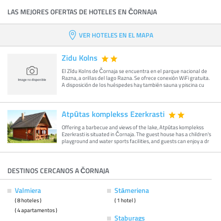
LAS MEJORES OFERTAS DE HOTELES EN ČORNAJA
VER HOTELES EN EL MAPA
Zidu Kolns
El Zīdu Kolns de Čornaja se encuentra en el parque nacional de
Razna, a orillas del lago Razna. Se ofrece conexión WiFi gratuita.
A disposición de los huéspedes hay también sauna y piscina cu
Atpūtas komplekss Ezerkrasti
Offering a barbecue and views of the lake, Atpūtas komplekss
Ezerkrasti is situated in Čornaja. The guest house has a children's
playground and water sports facilities, and guests can enjoy a dr
DESTINOS CERCANOS A ČORNAJA
Valmiera
Stāmeriena
( 8 hoteles )
( 1 hotel )
( 4 apartamentos )
Staburags