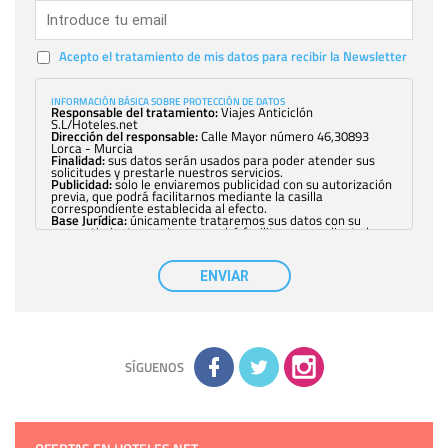
Acepto el tratamiento de mis datos para recibir la Newsletter
INFORMACIÓN BÁSICA SOBRE PROTECCIÓN DE DATOS
Responsable del tratamiento:
Viajes Anticiclón
S.L/Hoteles.net
Dirección del responsable:
Calle Mayor número 46,30893
Lorca - Murcia
Finalidad:
sus datos serán usados para poder atender sus
solicitudes y prestarle nuestros servicios.
Publicidad:
solo le enviaremos publicidad con su autorización
previa, que podrá facilitarnos mediante la casilla
correspondiente establecida al efecto.
Base Jurídica:
únicamente trataremos sus datos con su
consentimiento previo, que podrá facilitarnos mediante la
casilla correspondiente establecida al efecto.
Destinatarios:
con carácter general, sólo el personal de
nuestra entidad que esté debidamente autorizado podrá
ENVIAR
tener conocimiento de la información que le pedimos. No se
comunicarán datos a terceros.
Derechos:
tiene derecho a saber qué información tenemos
sobre usted, corregirla y eliminarla, tal y como se explica en
la información adicional disponible en nuestra página web.
Información complementaria:
Puede consultar la información
adicional y detallada sobre cómo tratamos sus datos en la
política de privacidad
SÍGUENOS