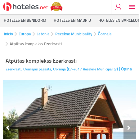
HOTELES EN BENIDORM
HOTELES EN MADRID
HOTELES EN BARCELO
Inicio
Europa
Letonia
Rezekne Municipality
Čornaja
Atpūtas komplekss Ezerkrasti
Atpūtas komplekss Ezerkrasti
(
)
| Opina
Ezerkrasti; Čornajas pagasts;
Čornaja
LV-4617
Rezekne Municipality