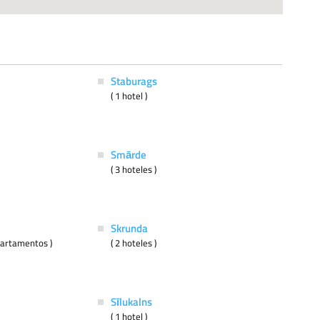
Staburags
( 1 hotel )
Smārde
( 3 hoteles )
Skrunda
apartamentos )
( 2 hoteles )
Sīlukalns
( 1 hotel )