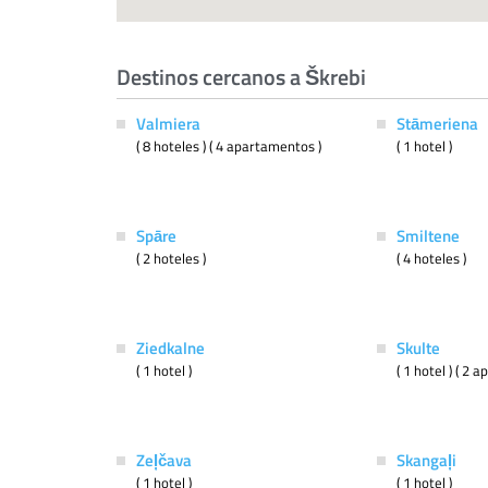
Destinos cercanos a Škrebi
Valmiera
Stāmeriena
( 8 hoteles ) ( 4 apartamentos )
( 1 hotel )
Spāre
Smiltene
( 2 hoteles )
( 4 hoteles )
Ziedkalne
Skulte
( 1 hotel )
( 1 hotel ) ( 2 
Zeļčava
Skangaļi
( 1 hotel )
( 1 hotel )