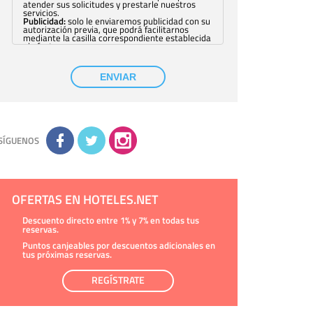
atender sus solicitudes y prestarle nuestros
servicios.
Publicidad:
solo le enviaremos publicidad con su
autorización previa, que podrá facilitarnos
mediante la casilla correspondiente establecida
al efecto.
Base Jurídica:
únicamente trataremos sus datos
con su consentimiento previo, que podrá
facilitarnos mediante la casilla correspondiente
ENVIAR
establecida al efecto.
Destinatarios:
con carácter general, sólo el
personal de nuestra entidad que esté
debidamente autorizado podrá tener
conocimiento de la información que le pedimos.
No se comunicarán datos a terceros.
Derechos:
tiene derecho a saber qué
información tenemos sobre usted, corregirla y
SÍGUENOS
eliminarla, tal y como se explica en la
información adicional disponible en nuestra
página web.
Información complementaria:
Puede consultar
la información adicional y detallada sobre cómo
tratamos sus datos en la
política de privacidad
OFERTAS EN HOTELES.NET
Descuento directo entre 1% y 7% en todas tus
reservas.
Puntos canjeables por descuentos adicionales en
tus próximas reservas.
REGÍSTRATE