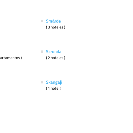
Smārde
( 3 hoteles )
Skrunda
apartamentos )
( 2 hoteles )
Skangaļi
( 1 hotel )