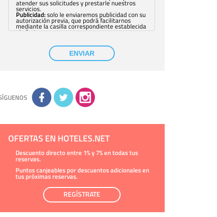
atender sus solicitudes y prestarle nuestros
servicios.
Publicidad:
solo le enviaremos publicidad con su
autorización previa, que podrá facilitarnos
mediante la casilla correspondiente establecida
al efecto.
Base Jurídica:
únicamente trataremos sus datos
con su consentimiento previo, que podrá
facilitarnos mediante la casilla correspondiente
ENVIAR
establecida al efecto.
Destinatarios:
con carácter general, sólo el
personal de nuestra entidad que esté
debidamente autorizado podrá tener
conocimiento de la información que le pedimos.
No se comunicarán datos a terceros.
Derechos:
tiene derecho a saber qué
información tenemos sobre usted, corregirla y
SÍGUENOS
eliminarla, tal y como se explica en la
información adicional disponible en nuestra
página web.
Información complementaria:
Puede consultar
la información adicional y detallada sobre cómo
tratamos sus datos en la
política de privacidad
OFERTAS EN HOTELES.NET
Descuento directo entre 1% y 7% en todas tus
reservas.
Puntos canjeables por descuentos adicionales en
tus próximas reservas.
REGÍSTRATE