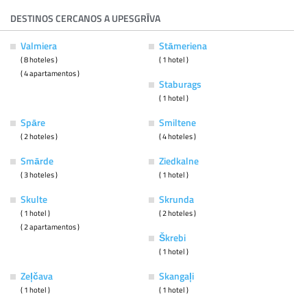
DESTINOS CERCANOS A UPESGRĪVA
Valmiera
Stāmeriena
( 8 hoteles )
( 1 hotel )
( 4 apartamentos )
Staburags
( 1 hotel )
Spāre
Smiltene
( 2 hoteles )
( 4 hoteles )
Smārde
Ziedkalne
( 3 hoteles )
( 1 hotel )
Skulte
Skrunda
( 1 hotel )
( 2 hoteles )
( 2 apartamentos )
Škrebi
( 1 hotel )
Zeļčava
Skangaļi
( 1 hotel )
( 1 hotel )