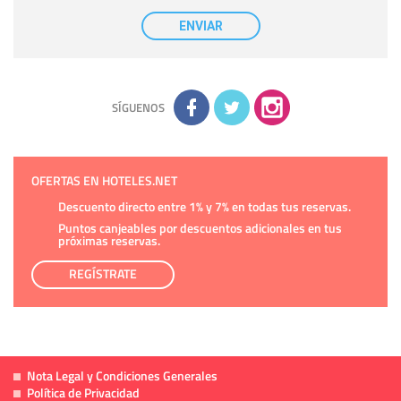
Destinatarios:
con carácter general, sólo el personal de
nuestra entidad que esté debidamente autorizado podrá
ENVIAR
tener conocimiento de la información que le pedimos. No se
comunicarán datos a terceros.
Derechos:
tiene derecho a saber qué información tenemos
sobre usted, corregirla y eliminarla, tal y como se explica en
la información adicional disponible en nuestra página web.
Información complementaria:
Puede consultar la información
adicional y detallada sobre cómo tratamos sus datos en la
política de privacidad
SÍGUENOS
OFERTAS EN HOTELES.NET
Descuento directo entre 1% y 7% en todas tus reservas.
Puntos canjeables por descuentos adicionales en tus
próximas reservas.
REGÍSTRATE
Nota Legal y Condiciones Generales
Política de Privacidad