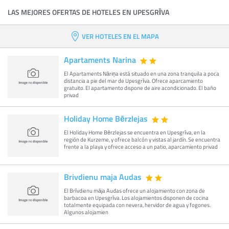
LAS MEJORES OFERTAS DE HOTELES EN UPESGRĪVA
VER HOTELES EN EL MAPA
Apartaments Narina
El Apartaments Nāriņa está situado en una zona tranquila a poca
distancia a pie del mar de Upesgrīva. Ofrece aparcamiento
gratuito. El apartamento dispone de aire acondicionado. El baño
privad
Holiday Home Bērzlejas
El Holiday Home Bērzlejas se encuentra en Upesgrīva, en la
región de Kurzeme, y ofrece balcón y vistas al jardín. Se encuentra
frente a la playa y ofrece acceso a un patio, aparcamiento privad
Brivdienu maja Audas
El Brīvdienu māja Audas ofrece un alojamiento con zona de
barbacoa en Upesgrīva. Los alojamientos disponen de cocina
totalmente equipada con nevera, hervidor de agua y fogones.
Algunos alojamien