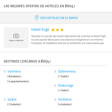
LAS MEJORES OFERTAS DE HOTELES EN ĒRGĻI
VER HOTELES EN EL MAPA
Hotel Ergli
Situado en una de las zonas más bellas de Letonia, el Hotel Ergli
es una opción ideal para una estancia relajante en un entorno
tranquilo. El mobiliario interior, el ambiente y la naturaleza que
DESTINOS CERCANOS A ĒRGĻI
Valmiera
Stāmeriena
( 8 hoteles )
( 1 hotel )
( 4 apartamentos )
Staburags
( 1 hotel )
Spāre
Smiltene
( 2 hoteles )
( 4 hoteles )