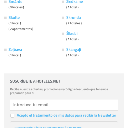
Smārde
Ziedkalne
( 3 hoteles )
( 1 hotel )
Skulte
Skrunda
( 1 hotel )
( 2 hoteles )
( 2 apartamentos )
Škrebi
( 1 hotel )
Zeļčava
Skangaļi
( 1 hotel )
( 1 hotel )
SUSCRÍBETE A HOTELES.NET
Recibe nuestras ofertas, promociones y códigos descuento que tenemos
preparado para ti.
Acepto el tratamiento de mis datos para recibir la Newsletter