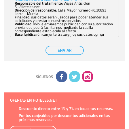
INFORMACIÓN BÁSICA SOBRE PROTECCIÓN DE DATOS
Responsable del tratamiento:
Viajes Anticiclón
S.L/Hoteles.net
Dirección del responsable:
Calle Mayor número 46,30893
Lorca - Murcia
Finalidad:
sus datos serán usados para poder atender sus
solicitudes y prestarle nuestros servicios.
Publicidad:
solo le enviaremos publicidad con su autorización
previa, que podrá facilitarnos mediante la casilla
correspondiente establecida al efecto.
Base Jurídica:
únicamente trataremos sus datos con su
consentimiento previo, que podrá facilitarnos mediante la
casilla correspondiente establecida al efecto.
Destinatarios:
con carácter general, sólo el personal de
nuestra entidad que esté debidamente autorizado podrá
ENVIAR
tener conocimiento de la información que le pedimos. No se
comunicarán datos a terceros.
Derechos:
tiene derecho a saber qué información tenemos
sobre usted, corregirla y eliminarla, tal y como se explica en
la información adicional disponible en nuestra página web.
Información complementaria:
Puede consultar la información
adicional y detallada sobre cómo tratamos sus datos en la
política de privacidad
SÍGUENOS
OFERTAS EN HOTELES.NET
Descuento directo entre 1% y 7% en todas tus reservas.
Puntos canjeables por descuentos adicionales en tus
próximas reservas.