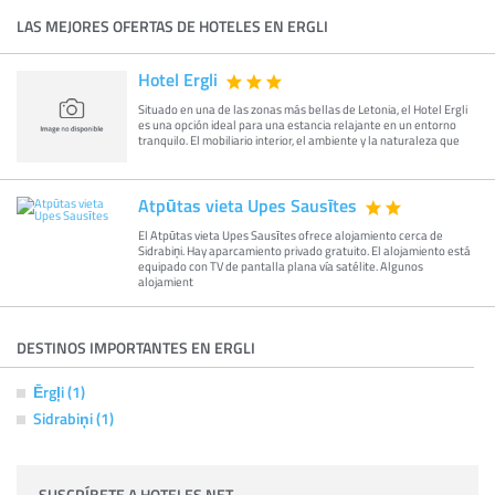
LAS MEJORES OFERTAS DE HOTELES EN ERGLI
Hotel Ergli
Situado en una de las zonas más bellas de Letonia, el Hotel Ergli
es una opción ideal para una estancia relajante en un entorno
tranquilo. El mobiliario interior, el ambiente y la naturaleza que
Atpūtas vieta Upes Sausītes
El Atpūtas vieta Upes Sausītes ofrece alojamiento cerca de
Sidrabiņi. Hay aparcamiento privado gratuito. El alojamiento está
equipado con TV de pantalla plana vía satélite. Algunos
alojamient
DESTINOS IMPORTANTES EN ERGLI
Ērgļi (1)
Sidrabiņi (1)
SUSCRÍBETE A HOTELES.NET