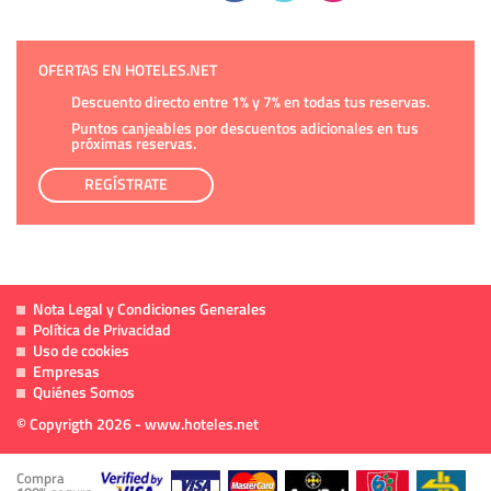
OFERTAS EN HOTELES.NET
Descuento directo entre 1% y 7% en todas tus reservas.
Puntos canjeables por descuentos adicionales en tus
próximas reservas.
REGÍSTRATE
Nota Legal y Condiciones Generales
Política de Privacidad
Uso de cookies
Empresas
Quiénes Somos
© Copyrigth 2026 - www.hoteles.net
Compra