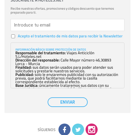
Recibe nuestras ofertas, promociones y códigos descuento que tenemos
preparado para ti.
Acepto el tratamiento de mis datos para recibir la Newsletter
INFORMACIÓN BÁSICA SOBRE PROTECCIÓN DE DATOS
Responsable del tratamiento:
Viajes Anticiclón
S.L/Hoteles.net
Dirección del responsable:
Calle Mayor número 46,30893
Lorca - Murcia
Finalidad:
sus datos serán usados para poder atender sus
solicitudes y prestarle nuestros servicios.
Publicidad:
solo le enviaremos publicidad con su autorización
previa, que podrá facilitarnos mediante la casilla
correspondiente establecida al efecto.
Base Jurídica:
únicamente trataremos sus datos con su
consentimiento previo, que podrá facilitarnos mediante la
casilla correspondiente establecida al efecto.
Destinatarios:
con carácter general, sólo el personal de
nuestra entidad que esté debidamente autorizado podrá
ENVIAR
tener conocimiento de la información que le pedimos. No se
comunicarán datos a terceros.
Derechos:
tiene derecho a saber qué información tenemos
sobre usted, corregirla y eliminarla, tal y como se explica en
la información adicional disponible en nuestra página web.
Información complementaria:
Puede consultar la información
adicional y detallada sobre cómo tratamos sus datos en la
política de privacidad
SÍGUENOS