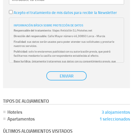
Acepto el tratamiento de mis datos para recibir la Newsletter
INFORMACIÓN BÁSICA SOBRE PROTECCIÓN DE DATOS
Responsable del tratamiento:
Viajes Anticiclón S.L/Hoteles.net
Dirección del responsable:
Calle Mayor número 46,30893 Lorca - Murcia
Finalidad:
sus datos serán usados para poder atender sus solicitudes y prestarle
nuestros servicios.
Publicidad:
solo le enviaremos publicidad con su autorización previa, que podrá
facilitarnos mediante la casilla correspondiente establecida al efecto.
Base Jurídica:
únicamente trataremos sus datos con su consentimiento previo, que
podrá facilitarnos mediante la casilla correspondiente establecida al efecto.
Destinatarios:
con carácter general, sólo el personal de nuestra entidad que esté
ENVIAR
debidamente autorizado podrá tener conocimiento de la información que le pedimos.
No se comunicarán datos a terceros.
Derechos:
tiene derecho a saber qué información tenemos sobre usted, corregirla y
eliminarla, tal y como se explica en la información adicional disponible en nuestra
página web.
Información complementaria:
Puede consultar la información adicional y detallada
TIPOS DE ALOJAMIENTO
sobre cómo tratamos sus datos en la
política de privacidad
Hoteles
3 alojamientos
Apartamentos
1 seleccionados
ÚLTIMOS ALOJAMIENTOS VISITADOS