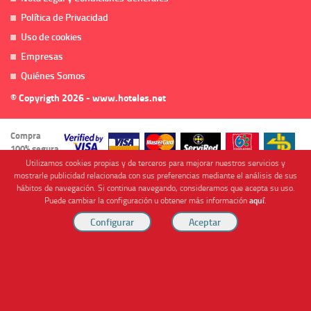
Política de Privacidad
Uso de cookies
Empresas
Quiénes Somos
© Copyrigth 2026 - www.hoteles.net
Compra
100% segura
Utilizamos cookies propias y de terceros para mejorar nuestros servicios y
mostrarle publicidad relacionada con sus preferencias mediante el análisis de sus
hábitos de navegación. Si continua navegando, consideramos que acepta su uso.
Puede cambiar la configuración u obtener más información
aquí
.
Cofinanciado por
Viajes Anticiclón, S.L. Agencia de Viajes Online - C.I. MU-107-2-25. C/ Mayor nº46 Bajo,
CP: 30893, Almendricos (Murcia, Spain).