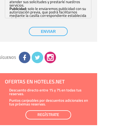
atender sus solicitudes y prestarle nuestros
servicios.
Publicidad:
solo le enviaremos publicidad con su
autorización previa, que podrá facilitarnos
mediante la casilla correspondiente establecida
al efecto.
Base Jurídica:
únicamente trataremos sus datos
con su consentimiento previo, que podrá
facilitarnos mediante la casilla correspondiente
ENVIAR
establecida al efecto.
Destinatarios:
con carácter general, sólo el
personal de nuestra entidad que esté
debidamente autorizado podrá tener
conocimiento de la información que le pedimos.
No se comunicarán datos a terceros.
Derechos:
tiene derecho a saber qué
información tenemos sobre usted, corregirla y
SÍGUENOS
eliminarla, tal y como se explica en la
información adicional disponible en nuestra
página web.
Información complementaria:
Puede consultar
la información adicional y detallada sobre cómo
tratamos sus datos en la
política de privacidad
OFERTAS EN HOTELES.NET
Descuento directo entre 1% y 7% en todas tus
reservas.
Puntos canjeables por descuentos adicionales en
tus próximas reservas.
REGÍSTRATE