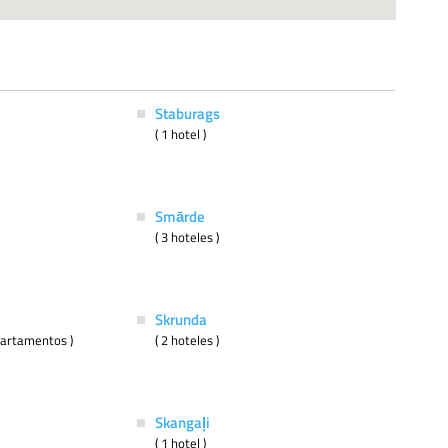
Staburags
( 1 hotel )
Smārde
( 3 hoteles )
Skrunda
apartamentos )
( 2 hoteles )
Skangaļi
( 1 hotel )