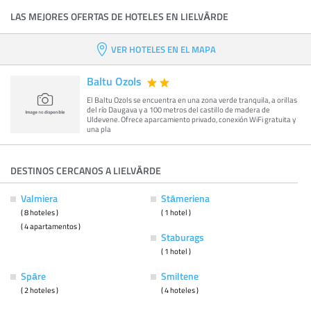
LAS MEJORES OFERTAS DE HOTELES EN LIELVĀRDE
VER HOTELES EN EL MAPA
Baltu Ozols
El Baltu Ozols se encuentra en una zona verde tranquila, a orillas
del río Daugava y a 100 metros del castillo de madera de
Uldevene. Ofrece aparcamiento privado, conexión WiFi gratuita y
una pla
DESTINOS CERCANOS A LIELVĀRDE
Valmiera
Stāmeriena
( 8 hoteles )
( 1 hotel )
( 4 apartamentos )
Staburags
( 1 hotel )
Spāre
Smiltene
( 2 hoteles )
( 4 hoteles )