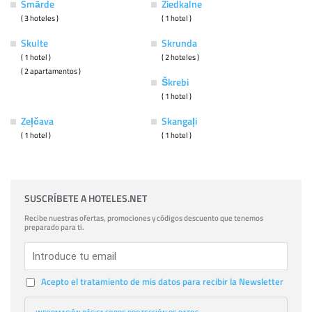
Smārde
Ziedkalne
( 3 hoteles )
( 1 hotel )
Skulte
Skrunda
( 1 hotel )
( 2 hoteles )
( 2 apartamentos )
Škrebi
( 1 hotel )
Zeļčava
Skangaļi
( 1 hotel )
( 1 hotel )
SUSCRÍBETE A HOTELES.NET
Recibe nuestras ofertas, promociones y códigos descuento que tenemos
preparado para ti.
Acepto el tratamiento de mis datos para recibir la Newsletter