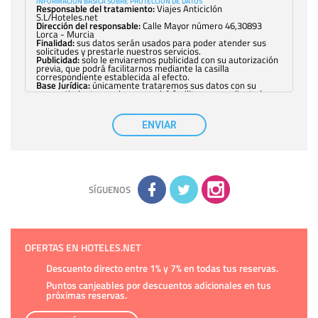
INFORMACIÓN BÁSICA SOBRE PROTECCIÓN DE DATOS
Responsable del tratamiento:
Viajes Anticiclón
S.L/Hoteles.net
Dirección del responsable:
Calle Mayor número 46,30893
Lorca - Murcia
Finalidad:
sus datos serán usados para poder atender sus
solicitudes y prestarle nuestros servicios.
Publicidad:
solo le enviaremos publicidad con su autorización
previa, que podrá facilitarnos mediante la casilla
correspondiente establecida al efecto.
Base Jurídica:
únicamente trataremos sus datos con su
consentimiento previo, que podrá facilitarnos mediante la
casilla correspondiente establecida al efecto.
Destinatarios:
con carácter general, sólo el personal de
nuestra entidad que esté debidamente autorizado podrá
ENVIAR
tener conocimiento de la información que le pedimos. No se
comunicarán datos a terceros.
Derechos:
tiene derecho a saber qué información tenemos
sobre usted, corregirla y eliminarla, tal y como se explica en
la información adicional disponible en nuestra página web.
Información complementaria:
Puede consultar la información
adicional y detallada sobre cómo tratamos sus datos en la
política de privacidad
SÍGUENOS
OFERTAS EN HOTELES.NET
Descuento directo entre 1% y 7% en todas tus reservas.
Puntos canjeables por descuentos adicionales en tus
próximas reservas.