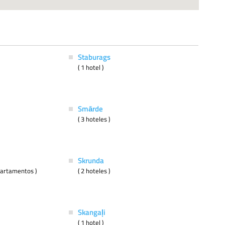
Staburags
( 1 hotel )
Smārde
( 3 hoteles )
Skrunda
apartamentos )
( 2 hoteles )
Skangaļi
( 1 hotel )