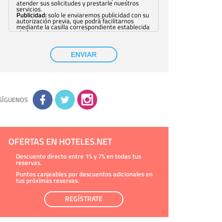
atender sus solicitudes y prestarle nuestros
servicios.
Publicidad:
solo le enviaremos publicidad con su
autorización previa, que podrá facilitarnos
mediante la casilla correspondiente establecida
al efecto.
Base Jurídica:
únicamente trataremos sus datos
con su consentimiento previo, que podrá
facilitarnos mediante la casilla correspondiente
ENVIAR
establecida al efecto.
Destinatarios:
con carácter general, sólo el
personal de nuestra entidad que esté
debidamente autorizado podrá tener
conocimiento de la información que le pedimos.
No se comunicarán datos a terceros.
Derechos:
tiene derecho a saber qué
información tenemos sobre usted, corregirla y
SÍGUENOS
eliminarla, tal y como se explica en la
información adicional disponible en nuestra
página web.
Información complementaria:
Puede consultar
la información adicional y detallada sobre cómo
tratamos sus datos en la
política de privacidad
OFERTAS EN HOTELES.NET
Descuento directo entre 1% y 7% en todas tus
reservas.
Puntos canjeables por descuentos adicionales en
tus próximas reservas.
REGÍSTRATE