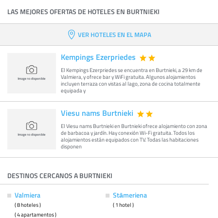
LAS MEJORES OFERTAS DE HOTELES EN BURTNIEKI
VER HOTELES EN EL MAPA
Kempings Ezerpriedes
El Kempings Ezerpriedes se encuentra en Burtnieki, a 29 km de
Valmiera, y ofrece bar y WiFi gratuita. Algunos alojamientos
incluyen terraza con vistas al lago, zona de cocina totalmente
equipada y
Viesu nams Burtnieki
El Viesu nams Burtnieki en Burtnieki ofrece alojamiento con zona
de barbacoa y jardín. Hay conexión Wi-Fi gratuita. Todos los
alojamientos están equipados con TV. Todas las habitaciones
disponen
DESTINOS CERCANOS A BURTNIEKI
Valmiera
Stāmeriena
( 8 hoteles )
( 1 hotel )
( 4 apartamentos )