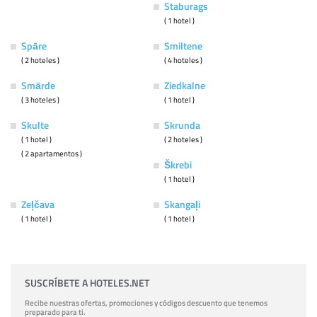
Staburags
( 1 hotel )
Spāre
Smiltene
( 2 hoteles )
( 4 hoteles )
Smārde
Ziedkalne
( 3 hoteles )
( 1 hotel )
Skulte
Skrunda
( 1 hotel )
( 2 hoteles )
( 2 apartamentos )
Škrebi
( 1 hotel )
Zeļčava
Skangaļi
( 1 hotel )
( 1 hotel )
SUSCRÍBETE A HOTELES.NET
Recibe nuestras ofertas, promociones y códigos descuento que tenemos
preparado para ti.