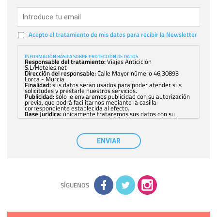
Acepto el tratamiento de mis datos para recibir la Newsletter
INFORMACIÓN BÁSICA SOBRE PROTECCIÓN DE DATOS
Responsable del tratamiento:
Viajes Anticiclón
S.L/Hoteles.net
Dirección del responsable:
Calle Mayor número 46,30893
Lorca - Murcia
Finalidad:
sus datos serán usados para poder atender sus
solicitudes y prestarle nuestros servicios.
Publicidad:
solo le enviaremos publicidad con su autorización
previa, que podrá facilitarnos mediante la casilla
correspondiente establecida al efecto.
Base Jurídica:
únicamente trataremos sus datos con su
consentimiento previo, que podrá facilitarnos mediante la
casilla correspondiente establecida al efecto.
Destinatarios:
con carácter general, sólo el personal de
nuestra entidad que esté debidamente autorizado podrá
ENVIAR
tener conocimiento de la información que le pedimos. No se
comunicarán datos a terceros.
Derechos:
tiene derecho a saber qué información tenemos
sobre usted, corregirla y eliminarla, tal y como se explica en
la información adicional disponible en nuestra página web.
Información complementaria:
Puede consultar la información
adicional y detallada sobre cómo tratamos sus datos en la
política de privacidad
SÍGUENOS