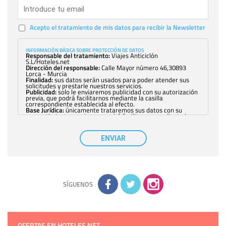
Acepto el tratamiento de mis datos para recibir la Newsletter
INFORMACIÓN BÁSICA SOBRE PROTECCIÓN DE DATOS
Responsable del tratamiento:
Viajes Anticiclón
S.L/Hoteles.net
Dirección del responsable:
Calle Mayor número 46,30893
Lorca - Murcia
Finalidad:
sus datos serán usados para poder atender sus
solicitudes y prestarle nuestros servicios.
Publicidad:
solo le enviaremos publicidad con su autorización
previa, que podrá facilitarnos mediante la casilla
correspondiente establecida al efecto.
Base Jurídica:
únicamente trataremos sus datos con su
consentimiento previo, que podrá facilitarnos mediante la
casilla correspondiente establecida al efecto.
Destinatarios:
con carácter general, sólo el personal de
nuestra entidad que esté debidamente autorizado podrá
ENVIAR
tener conocimiento de la información que le pedimos. No se
comunicarán datos a terceros.
Derechos:
tiene derecho a saber qué información tenemos
sobre usted, corregirla y eliminarla, tal y como se explica en
la información adicional disponible en nuestra página web.
Información complementaria:
Puede consultar la información
adicional y detallada sobre cómo tratamos sus datos en la
política de privacidad
SÍGUENOS
OFERTAS EN HOTELES.NET