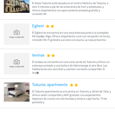
El Hotel Tukums está situado en el centro histórico de Tukums, a
solo 5 minutos a pie de las estaciones de tren y autobuses, y
ofrece alojamientos con aparcamiento privado gratuito y
conexión Wi
Eglieni
El Eglieni se encuentra en una zona boscosa junto a la autopista
A9 Liepāja-Riga. Ofrece alojamiento rural con recepción 24 horas,
conexión Wi-Fi gratuita y acceso a la sauna. La casa presenta i
Ievinas
El Ieviņas se encuentra en una zona verde de Tukums y ofrece un
estanque privado y una bañera de hidromasaje al aire libre. Las
habitaciones son sencillas y cuentan con baño compartido. El
Ievi�
Tukums apartments
El Tukums apartments se encuentra en Tukums, a 46 km de Talsi, y
ofrece salón compartido y WiFi gratuita. Los alojamientos
disponen de cocina con microondas y nevera, caja fuerte, TV de
pantalla p