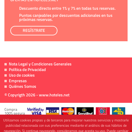
Descuento directo entre 1% y 7% en todas tus reservas.
Puntos canjeables por descuentos adicionales en tus
próximas reservas.
REGÍSTRATE
Nota Legal y Condiciones Generales
Política de Privacidad
Uso de cookies
Empresas
Quiénes Somos
© Copyrigth 2026 - www.hoteles.net
Compra
100% segura
Utilizamos cookies propias y de terceros para mejorar nuestros servicios y mostrarle
publicidad relacionada con sus preferencias mediante el análisis de sus hábitos de
navegación. Si continua navegando, consideramos que acepta su uso. Puede cambiar
Cofinanciado por