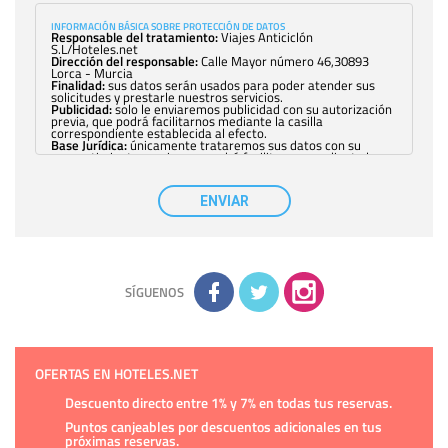
INFORMACIÓN BÁSICA SOBRE PROTECCIÓN DE DATOS
Responsable del tratamiento:
Viajes Anticiclón
S.L/Hoteles.net
Dirección del responsable:
Calle Mayor número 46,30893
Lorca - Murcia
Finalidad:
sus datos serán usados para poder atender sus
solicitudes y prestarle nuestros servicios.
Publicidad:
solo le enviaremos publicidad con su autorización
previa, que podrá facilitarnos mediante la casilla
correspondiente establecida al efecto.
Base Jurídica:
únicamente trataremos sus datos con su
consentimiento previo, que podrá facilitarnos mediante la
casilla correspondiente establecida al efecto.
Destinatarios:
con carácter general, sólo el personal de
nuestra entidad que esté debidamente autorizado podrá
ENVIAR
tener conocimiento de la información que le pedimos. No se
comunicarán datos a terceros.
Derechos:
tiene derecho a saber qué información tenemos
sobre usted, corregirla y eliminarla, tal y como se explica en
la información adicional disponible en nuestra página web.
Información complementaria:
Puede consultar la información
adicional y detallada sobre cómo tratamos sus datos en la
política de privacidad
SÍGUENOS
OFERTAS EN HOTELES.NET
Descuento directo entre 1% y 7% en todas tus reservas.
Puntos canjeables por descuentos adicionales en tus
próximas reservas.