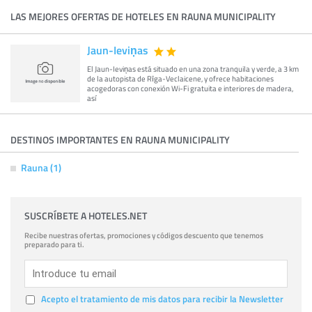
LAS MEJORES OFERTAS DE HOTELES EN RAUNA MUNICIPALITY
Jaun-Ieviņas
El Jaun-Ieviņas está situado en una zona tranquila y verde, a 3 km
de la autopista de Rīga-Veclaicene, y ofrece habitaciones
acogedoras con conexión Wi-Fi gratuita e interiores de madera,
así
DESTINOS IMPORTANTES EN RAUNA MUNICIPALITY
Rauna (1)
SUSCRÍBETE A HOTELES.NET
Recibe nuestras ofertas, promociones y códigos descuento que tenemos
preparado para ti.
Acepto el tratamiento de mis datos para recibir la Newsletter