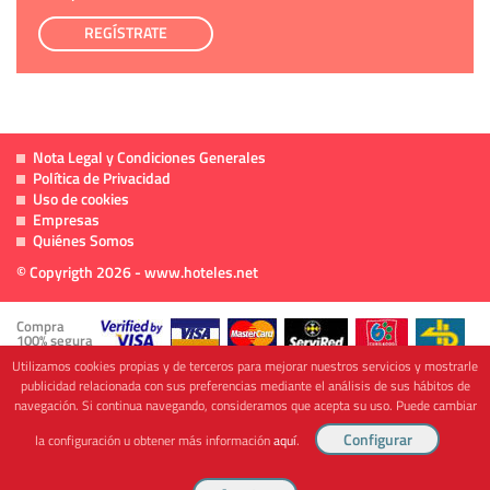
REGÍSTRATE
Nota Legal y Condiciones Generales
Política de Privacidad
Uso de cookies
Empresas
Quiénes Somos
© Copyrigth 2026 - www.hoteles.net
Compra
100% segura
Utilizamos cookies propias y de terceros para mejorar nuestros servicios y mostrarle
publicidad relacionada con sus preferencias mediante el análisis de sus hábitos de
navegación. Si continua navegando, consideramos que acepta su uso. Puede cambiar
Cofinanciado por
la configuración u obtener más información
aquí
.