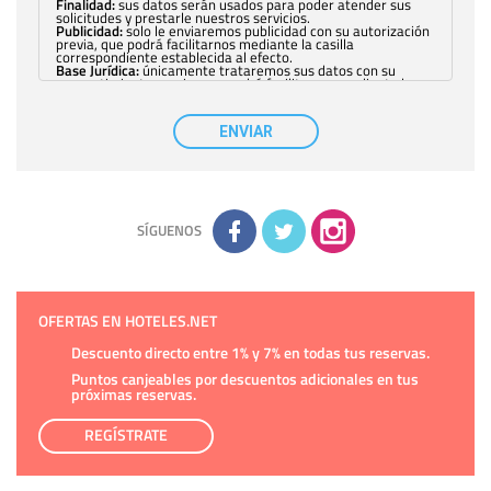
Finalidad:
sus datos serán usados para poder atender sus
solicitudes y prestarle nuestros servicios.
Publicidad:
solo le enviaremos publicidad con su autorización
previa, que podrá facilitarnos mediante la casilla
correspondiente establecida al efecto.
Base Jurídica:
únicamente trataremos sus datos con su
consentimiento previo, que podrá facilitarnos mediante la
casilla correspondiente establecida al efecto.
Destinatarios:
con carácter general, sólo el personal de
nuestra entidad que esté debidamente autorizado podrá
ENVIAR
tener conocimiento de la información que le pedimos. No se
comunicarán datos a terceros.
Derechos:
tiene derecho a saber qué información tenemos
sobre usted, corregirla y eliminarla, tal y como se explica en
la información adicional disponible en nuestra página web.
Información complementaria:
Puede consultar la información
adicional y detallada sobre cómo tratamos sus datos en la
política de privacidad
SÍGUENOS
OFERTAS EN HOTELES.NET
Descuento directo entre 1% y 7% en todas tus reservas.
Puntos canjeables por descuentos adicionales en tus
próximas reservas.
REGÍSTRATE