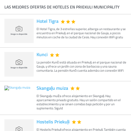
LAS MEJORES OFERTAS DE HOTELES EN PRIEKULI MUNICIPALITY
Hotel Tigra
El Hotel Tigra, de 3 estrellas superior, alberga un restaurante y se
encuentra en Priekuļi, en el parque nacional de Gauja, a pocos
minutos en coche de la ciudad de Cesis. Hay conexión WiFi gratu
Kunci
La pensión Kunči está situada en Priekuļi, en el parque nacional de
Gauja, y ofrece un jardín con zona de barbacoa y una sauna
comunitaria. La pensión Kunči cuenta además con conexión WiFi
Skangaļu muiza
El Skangaļu muiža ofrece alojamiento en Skangaļi. Hay
aparcamiento privado gratuito. Hay un salón compartido en el
establecimiento y se sirven comidas bajo petición y por un
suplemento. Siguld
Hostelis Priekuļi
El Hostelis Priekuļi ofrece alojamiento en Priekuļi. También cuenta