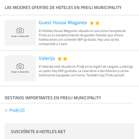
LAS MEJORES OFERTAS DE HOTELES EN PREILI MUNICIPALITY
Guest House Magones
El Holiday House Magones, situado en una zona tranquila de
Preili, es un establecimiento de gestión familiar que ofrece
habitaciones con conexión WiFi gratuita. Hay una cocina
compartida y 2 sala
Valerija
El Valerija está situado en Preiļi, en la región de Latgale, y alberga
un patio. Hay WiFi gratuita. La casa tiene 4 dormitorios y cocina
totalmente equipada con horno. También hay TV de pantall
DESTINOS IMPORTANTES EN PREILI MUNICIPALITY
Preiļi (2)
SUSCRÍBETE A HOTELES.NET