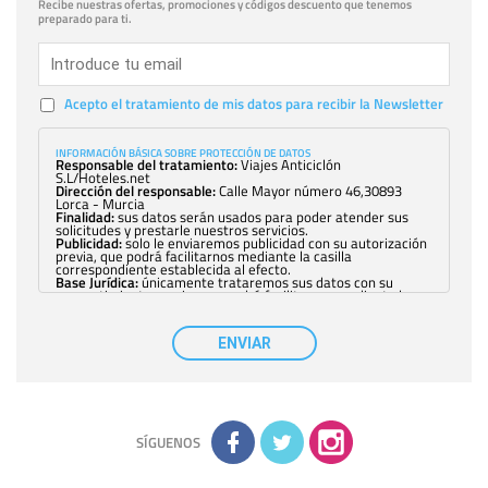
Recibe nuestras ofertas, promociones y códigos descuento que tenemos
preparado para ti.
Acepto el tratamiento de mis datos para recibir la Newsletter
INFORMACIÓN BÁSICA SOBRE PROTECCIÓN DE DATOS
Responsable del tratamiento:
Viajes Anticiclón
S.L/Hoteles.net
Dirección del responsable:
Calle Mayor número 46,30893
Lorca - Murcia
Finalidad:
sus datos serán usados para poder atender sus
solicitudes y prestarle nuestros servicios.
Publicidad:
solo le enviaremos publicidad con su autorización
previa, que podrá facilitarnos mediante la casilla
correspondiente establecida al efecto.
Base Jurídica:
únicamente trataremos sus datos con su
consentimiento previo, que podrá facilitarnos mediante la
casilla correspondiente establecida al efecto.
Destinatarios:
con carácter general, sólo el personal de
nuestra entidad que esté debidamente autorizado podrá
ENVIAR
tener conocimiento de la información que le pedimos. No se
comunicarán datos a terceros.
Derechos:
tiene derecho a saber qué información tenemos
sobre usted, corregirla y eliminarla, tal y como se explica en
la información adicional disponible en nuestra página web.
Información complementaria:
Puede consultar la información
adicional y detallada sobre cómo tratamos sus datos en la
política de privacidad
SÍGUENOS