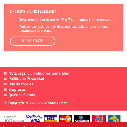
OFERTAS EN HOTELES.NET
Descuento directo entre 1% y 7% en todas tus reservas.
Puntos canjeables por descuentos adicionales en tus
próximas reservas.
REGÍSTRATE
Nota Legal y Condiciones Generales
Política de Privacidad
Uso de cookies
Empresas
Quiénes Somos
© Copyrigth 2026 - www.hoteles.net
Compra
100% segura