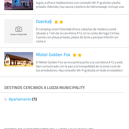
lagos, y ofrece habitaciones con conexión Wi-Fi gratuita y baño
privado. Además, hay sauna y bañera de hidromasaje. Incluye una
Dzerkaļi
El camping resort Dzerkaļi ofrece cabañas de madera y está
situado a 1 km de la carretera A12, en la costa del lago Cirmas.
Cuenta con playa privada, pistas de tenis y parque infantil con
cama e
Motel Golden Fox
El Motel Golden Fox se encuentra junto a la carretera A12 y está
bien comunicado con la paz y la tranquilidad de la zona rural de
los alrededores. Hay conexión Wi-Fi gratuita en todo el estableci
DESTINOS CERCANOS A LUDZA MUNICIPALITY
Apartamento
(1)