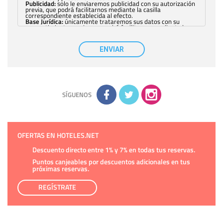
Publicidad:
solo le enviaremos publicidad con su autorización
previa, que podrá facilitarnos mediante la casilla
correspondiente establecida al efecto.
Base Jurídica:
únicamente trataremos sus datos con su
consentimiento previo, que podrá facilitarnos mediante la
casilla correspondiente establecida al efecto.
Destinatarios:
con carácter general, sólo el personal de
nuestra entidad que esté debidamente autorizado podrá
ENVIAR
tener conocimiento de la información que le pedimos. No se
comunicarán datos a terceros.
Derechos:
tiene derecho a saber qué información tenemos
sobre usted, corregirla y eliminarla, tal y como se explica en
la información adicional disponible en nuestra página web.
Información complementaria:
Puede consultar la información
adicional y detallada sobre cómo tratamos sus datos en la
política de privacidad
SÍGUENOS
OFERTAS EN HOTELES.NET
Descuento directo entre 1% y 7% en todas tus reservas.
Puntos canjeables por descuentos adicionales en tus
próximas reservas.
REGÍSTRATE