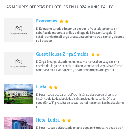
LAS MEJORES OFERTAS DE HOTELES EN LUDZA MUNICIPALITY
Ezerzemes
El Ezerzemes, rodeado por un bosque, ofrece alojamiento en
cabañas de madera a orillas del lago de Nirza, en Latgale. El
establecimiento alberga una sauna de humo tradicional y dispone
de botes de
Guest House Zirga Smaids
El Zirga Smaigs, situado en un entorno natural en Latgale, en el
distrito del lago de Letonia, está en la costa del lago Nirza. Ofrece
cabañas con TV vía satélite y aparcamiento privado gratuit
Lucia
El Hotel Lucia ocupa un edificio histórico situado en el centro
histórico de Ludza, la ciudad más antigua de Letonia. Ofrece
conexión WiFi gratuita en todas las habitaciones. Las habitaciones
d
Hotel Ludza
El Hotel Ludza está situado en una zona pintoresca, rodeado de 4