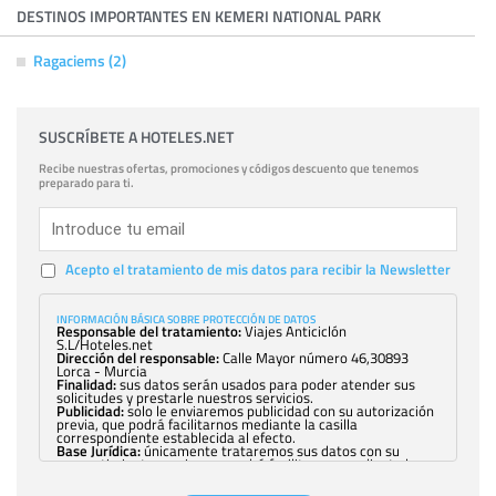
DESTINOS IMPORTANTES EN KEMERI NATIONAL PARK
Ragaciems (2)
SUSCRÍBETE A HOTELES.NET
Recibe nuestras ofertas, promociones y códigos descuento que tenemos
preparado para ti.
Acepto el tratamiento de mis datos para recibir la Newsletter
INFORMACIÓN BÁSICA SOBRE PROTECCIÓN DE DATOS
Responsable del tratamiento:
Viajes Anticiclón
S.L/Hoteles.net
Dirección del responsable:
Calle Mayor número 46,30893
Lorca - Murcia
Finalidad:
sus datos serán usados para poder atender sus
solicitudes y prestarle nuestros servicios.
Publicidad:
solo le enviaremos publicidad con su autorización
previa, que podrá facilitarnos mediante la casilla
correspondiente establecida al efecto.
Base Jurídica:
únicamente trataremos sus datos con su
consentimiento previo, que podrá facilitarnos mediante la
casilla correspondiente establecida al efecto.
Destinatarios:
con carácter general, sólo el personal de