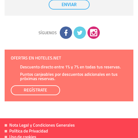
nuestra entidad que esté debidamente autorizado podrá
ENVIAR
tener conocimiento de la información que le pedimos. No se
comunicarán datos a terceros.
Derechos:
tiene derecho a saber qué información tenemos
sobre usted, corregirla y eliminarla, tal y como se explica en
la información adicional disponible en nuestra página web.
Información complementaria:
Puede consultar la información
adicional y detallada sobre cómo tratamos sus datos en la
política de privacidad
SÍGUENOS
OFERTAS EN HOTELES.NET
Descuento directo entre 1% y 7% en todas tus reservas.
Puntos canjeables por descuentos adicionales en tus
próximas reservas.
REGÍSTRATE
Nota Legal y Condiciones Generales
Política de Privacidad
Uso de cookies