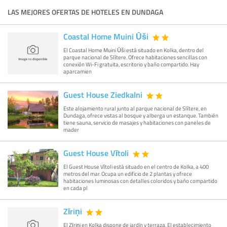
LAS MEJORES OFERTAS DE HOTELES EN DUNDAGA
Coastal Home Muini Ūši
El Coastal Home Muini Ūši está situado en Kolka, dentro del
parque nacional de Slītere. Ofrece habitaciones sencillas con
conexión Wi-Fi gratuita, escritorio y baño compartido. Hay
aparcamien
Guest House Ziedkalni
Este alojamiento rural junto al parque nacional de Slītere, en
Dundaga, ofrece vistas al bosque y alberga un estanque. También
tiene sauna, servicio de masajes y habitaciones con paneles de
mader
Guest House Vītoli
El Guest House Vītoli está situado en el centro de Kolka, a 400
metros del mar. Ocupa un edificio de 2 plantas y ofrece
habitaciones luminosas con detalles coloridos y baño compartido
en cada pl
Zīriņi
El Zīriņi en Kolka dispone de jardín y terraza. El establecimiento