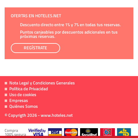
OFERTAS EN HOTELES.NET
Descuento directo entre 1% y 7% en todas tus reservas.
Puntos canjeables por descuentos adicionales en tus
próximas reservas.
REGÍSTRATE
Nota Legal y Condiciones Generales
Política de Privacidad
Uso de cookies
Empresas
Quiénes Somos
© Copyrigth 2026 - www.hoteles.net
Compra
100% segura