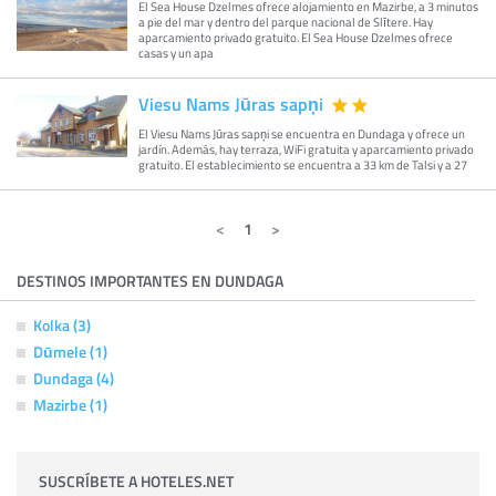
El Sea House Dzelmes ofrece alojamiento en Mazirbe, a 3 minutos
a pie del mar y dentro del parque nacional de Slītere. Hay
aparcamiento privado gratuito. El Sea House Dzelmes ofrece
casas y un apa
Viesu Nams Jūras sapņi
El Viesu Nams Jūras sapņi se encuentra en Dundaga y ofrece un
jardín. Además, hay terraza, WiFi gratuita y aparcamiento privado
gratuito. El establecimiento se encuentra a 33 km de Talsi y a 27
1
DESTINOS IMPORTANTES EN DUNDAGA
Kolka (3)
Dūmele (1)
Dundaga (4)
Mazirbe (1)
SUSCRÍBETE A HOTELES.NET