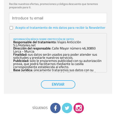
Recibe nuestras ofertas, promociones y códigos descuento que tenemos
preparado para ti.
Acepto el tratamiento de mis datos para recibir la Newsletter
INFORMACIÓN BÁSICA SOBRE PROTECCIÓN DE DATOS
Responsable del tratamiento:
Viajes Anticiclón
S.L/Hoteles.net
Dirección del responsable:
Calle Mayor número 46,30893
Lorca - Murcia
Finalidad:
sus datos serán usados para poder atender sus
solicitudes y prestarle nuestros servicios.
Publicidad:
solo le enviaremos publicidad con su autorización
previa, que podrá facilitarnos mediante la casilla
correspondiente establecida al efecto.
Base Jurídica:
únicamente trataremos sus datos con su
consentimiento previo, que podrá facilitarnos mediante la
casilla correspondiente establecida al efecto.
Destinatarios:
con carácter general, sólo el personal de
nuestra entidad que esté debidamente autorizado podrá
ENVIAR
tener conocimiento de la información que le pedimos. No se
comunicarán datos a terceros.
Derechos:
tiene derecho a saber qué información tenemos
sobre usted, corregirla y eliminarla, tal y como se explica en
la información adicional disponible en nuestra página web.
Información complementaria:
Puede consultar la información
adicional y detallada sobre cómo tratamos sus datos en la
política de privacidad
SÍGUENOS