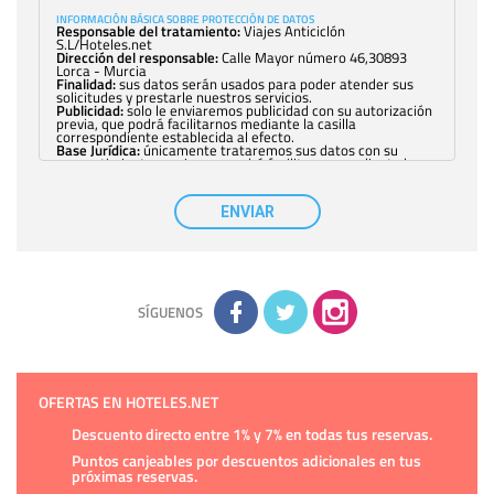
INFORMACIÓN BÁSICA SOBRE PROTECCIÓN DE DATOS
Responsable del tratamiento:
Viajes Anticiclón
S.L/Hoteles.net
Dirección del responsable:
Calle Mayor número 46,30893
Lorca - Murcia
Finalidad:
sus datos serán usados para poder atender sus
solicitudes y prestarle nuestros servicios.
Publicidad:
solo le enviaremos publicidad con su autorización
previa, que podrá facilitarnos mediante la casilla
correspondiente establecida al efecto.
Base Jurídica:
únicamente trataremos sus datos con su
consentimiento previo, que podrá facilitarnos mediante la
casilla correspondiente establecida al efecto.
Destinatarios:
con carácter general, sólo el personal de
nuestra entidad que esté debidamente autorizado podrá
ENVIAR
tener conocimiento de la información que le pedimos. No se
comunicarán datos a terceros.
Derechos:
tiene derecho a saber qué información tenemos
sobre usted, corregirla y eliminarla, tal y como se explica en
la información adicional disponible en nuestra página web.
Información complementaria:
Puede consultar la información
adicional y detallada sobre cómo tratamos sus datos en la
política de privacidad
SÍGUENOS
OFERTAS EN HOTELES.NET
Descuento directo entre 1% y 7% en todas tus reservas.
Puntos canjeables por descuentos adicionales en tus
próximas reservas.