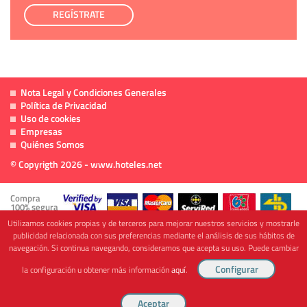
REGÍSTRATE
Nota Legal y Condiciones Generales
Política de Privacidad
Uso de cookies
Empresas
Quiénes Somos
© Copyrigth 2026 - www.hoteles.net
Compra
100% segura
Utilizamos cookies propias y de terceros para mejorar nuestros servicios y mostrarle
publicidad relacionada con sus preferencias mediante el análisis de sus hábitos de
navegación. Si continua navegando, consideramos que acepta su uso. Puede cambiar
Cofinanciado por
la configuración u obtener más información
aquí
.
Viajes Anticiclón, S.L. Agencia de Viajes Online - C.I. MU-107-2-25. C/ Mayor nº46 Bajo,