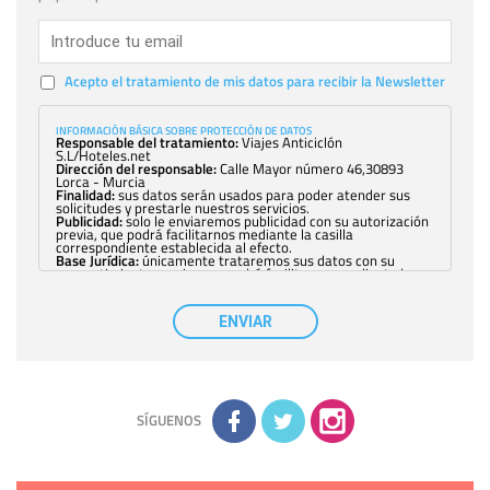
Acepto el tratamiento de mis datos para recibir la Newsletter
INFORMACIÓN BÁSICA SOBRE PROTECCIÓN DE DATOS
Responsable del tratamiento:
Viajes Anticiclón
S.L/Hoteles.net
Dirección del responsable:
Calle Mayor número 46,30893
Lorca - Murcia
Finalidad:
sus datos serán usados para poder atender sus
solicitudes y prestarle nuestros servicios.
Publicidad:
solo le enviaremos publicidad con su autorización
previa, que podrá facilitarnos mediante la casilla
correspondiente establecida al efecto.
Base Jurídica:
únicamente trataremos sus datos con su
consentimiento previo, que podrá facilitarnos mediante la
casilla correspondiente establecida al efecto.
Destinatarios:
con carácter general, sólo el personal de
nuestra entidad que esté debidamente autorizado podrá
ENVIAR
tener conocimiento de la información que le pedimos. No se
comunicarán datos a terceros.
Derechos:
tiene derecho a saber qué información tenemos
sobre usted, corregirla y eliminarla, tal y como se explica en
la información adicional disponible en nuestra página web.
Información complementaria:
Puede consultar la información
adicional y detallada sobre cómo tratamos sus datos en la
política de privacidad
SÍGUENOS