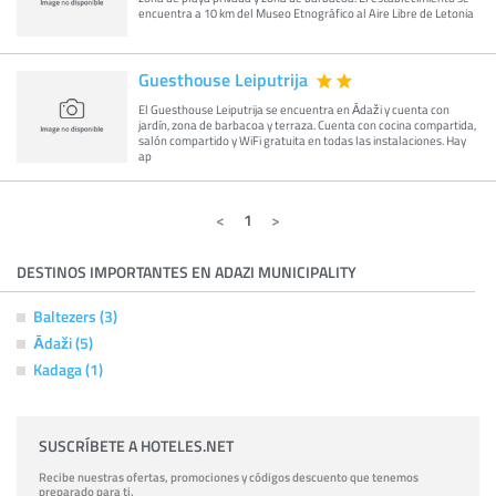
encuentra a 10 km del Museo Etnográfico al Aire Libre de Letonia
Guesthouse Leiputrija
El Guesthouse Leiputrija se encuentra en Ādaži y cuenta con
jardín, zona de barbacoa y terraza. Cuenta con cocina compartida,
salón compartido y WiFi gratuita en todas las instalaciones. Hay
ap
1
DESTINOS IMPORTANTES EN ADAZI MUNICIPALITY
Baltezers (3)
Ādaži (5)
Kadaga (1)
SUSCRÍBETE A HOTELES.NET
Recibe nuestras ofertas, promociones y códigos descuento que tenemos
preparado para ti.