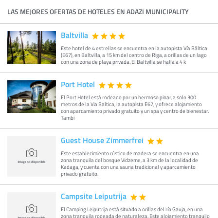
LAS MEJORES OFERTAS DE HOTELES EN ADAZI MUNICIPALITY
Baltvilla
Este hotel de 4 estrellas se encuentra en la autopista Vía Báltica
(E67), en Baltvilla, a 15 km del centro de Riga, a orillas de un lago
con una zona de playa privada. El Baltvilla se halla a 4 k
Port Hotel
El Port Hotel está rodeado por un hermoso pinar, a solo 300
metros de la Via Baltica, la autopista E67, y ofrece alojamiento
con aparcamiento privado gratuito y un spa y centro de bienestar.
Tambi
Guest House Zimmerfrei
Este establecimiento rústico de madera se encuentra en una
zona tranquila del bosque Vidzeme, a 3 km de la localidad de
Kadaga, y cuenta con una sauna tradicional y aparcamiento
privado gratuito.
Campsite Leiputrija
El Camping Leiputrija está situado a orillas del río Gauja, en una
zona tranquila rodeada de naturaleza. Este alojamiento tranquilo