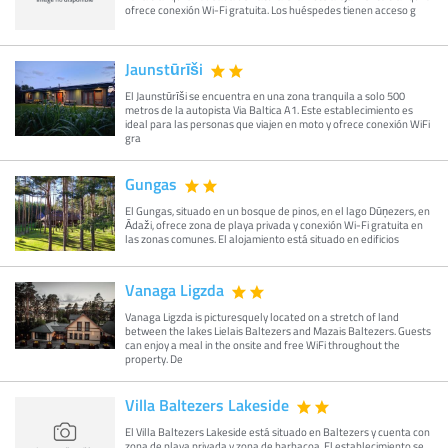
ofrece conexión Wi-Fi gratuita. Los huéspedes tienen acceso g
Jaunstūrīši
El Jaunstūrīši se encuentra en una zona tranquila a solo 500
metros de la autopista Via Baltica A1. Este establecimiento es
ideal para las personas que viajen en moto y ofrece conexión WiFi
gra
Gungas
El Gungas, situado en un bosque de pinos, en el lago Dūņezers, en
Ādaži, ofrece zona de playa privada y conexión Wi-Fi gratuita en
las zonas comunes. El alojamiento está situado en edificios
Vanaga Ligzda
Vanaga Ligzda is picturesquely located on a stretch of land
between the lakes Lielais Baltezers and Mazais Baltezers. Guests
can enjoy a meal in the onsite and free WiFi throughout the
property. De
Villa Baltezers Lakeside
El Villa Baltezers Lakeside está situado en Baltezers y cuenta con
zona de playa privada y zona de barbacoa. El establecimiento se